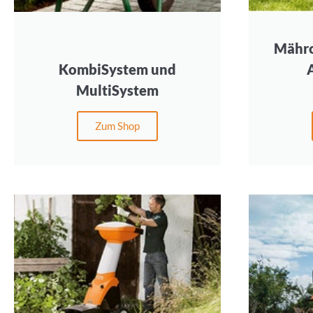
Mähro
KombiSystem und
MultiSystem
Zum Shop